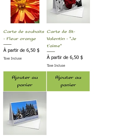
Carte de souhaits
Carte de St-
- Fleur orange
Valentin - "Je
t'aime"
Prix promotionnel
À partir de
6,50 $
Prix promotionnel
À partir de
6,50 $
Taxe Incluse
Taxe Incluse
Ajouter au
Ajouter au
panier
panier