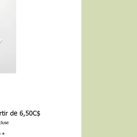
Prix
rtir de
6,50C$
promotionnel
cluse
r
*