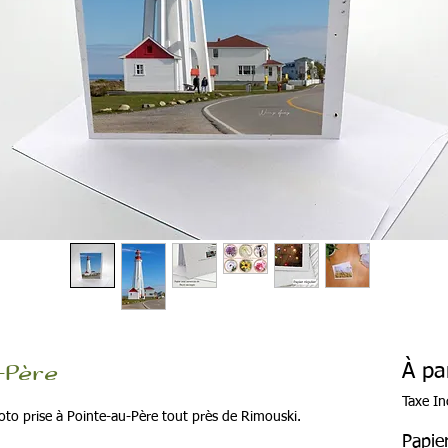
-Père
À pa
Taxe In
oto prise à Pointe-au-Père tout près de Rimouski.
Papie