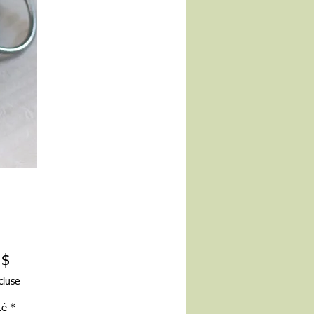
Prix
 $
cluse
té
*