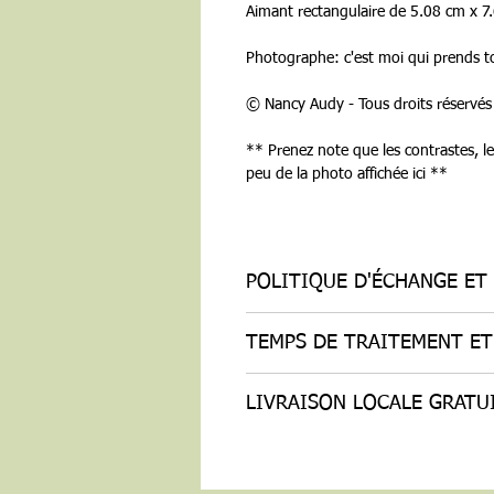
Aimant rectangulaire de 5.08 cm x 7
Photographe: c'est moi qui prends to
© Nancy Audy - Tous droits réservés
** Prenez note que les contrastes, l
peu de la photo affichée ici **
POLITIQUE D'ÉCHANGE E
J'accepte sans problème les retou
TEMPS DE TRAITEMENT ET
Contactez-moi sous : 7 jours ap
Renvoyez les articles sous : 14 
Les aimants sont prêts à partir en
Je n'accepte pas les annulations
LIVRAISON LOCALE GRATU
La livraison est effectuée par Po
Mais n'hésitez pas à me contact
Les articles suivants ne peuvent 
Si vous habitez la région de Sain
Etant donnée la nature de ces art
d'une livraison locale gratuite. 
défectueux, je ne peux pas accept
n'avez qu'à sélectionner la Livrais