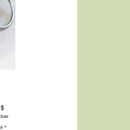
Prix
 $
cluse
té
*