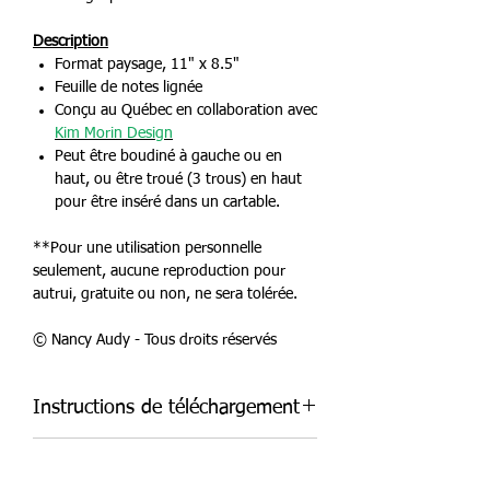
Description
Format paysage, 11" x 8.5"
Feuille de notes lignée
Conçu au Québec en collaboration avec
Kim Morin Design
Peut être boudiné à gauche ou en
haut, ou être troué (3 trous) en haut
pour être inséré dans un cartable.
**Pour une utilisation personnelle
seulement, aucune reproduction pour
autrui, gratuite ou non, ne sera tolérée.
© Nancy Audy - Tous droits réservés
Instructions de téléchargement
Ceci est un document à télécharger
Instructions d'impression
et à imprimer chez-toi. Rien ne te